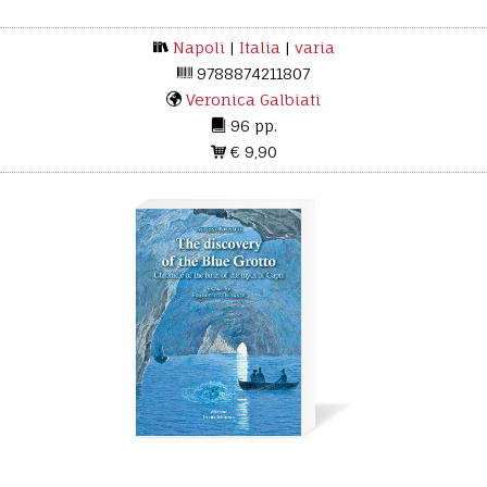
Napoli
|
Italia
|
varia
9788874211807
Veronica Galbiati
96 pp.
€ 9,90