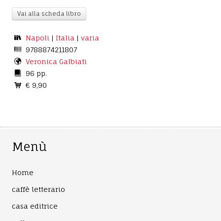
Vai alla scheda libro
Napoli
|
Italia
|
varia
9788874211807
Veronica Galbiati
96 pp.
€ 9,90
Menù
Home
caffè letterario
casa editrice