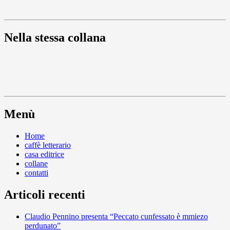
Nella stessa collana
Menù
Home
caffè letterario
casa editrice
collane
contatti
Articoli recenti
Claudio Pennino presenta “Peccato cunfessato è mmiezo
perdunato”