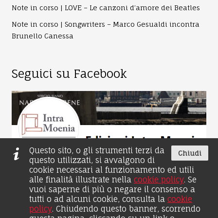
Note in corso | LOVE – Le canzoni d’amore dei Beatles
Note in corso | Songwriters – Marco Gesualdi incontra
Brunello Canessa
Seguici su Facebook
Questo sito, o gli strumenti terzi da
Chiudi
questo utilizzati, si avvalgono di
cookie necessari al funzionamento ed utili
alle finalità illustrate nella
cookie policy
. Se
vuoi saperne di più o negare il consenso a
tutti o ad alcuni cookie, consulta la
cookie
© 2026 by Edizioni Intra Moenia - Il Distico Srl - P.iva
policy
. Chiudendo questo banner, scorrendo