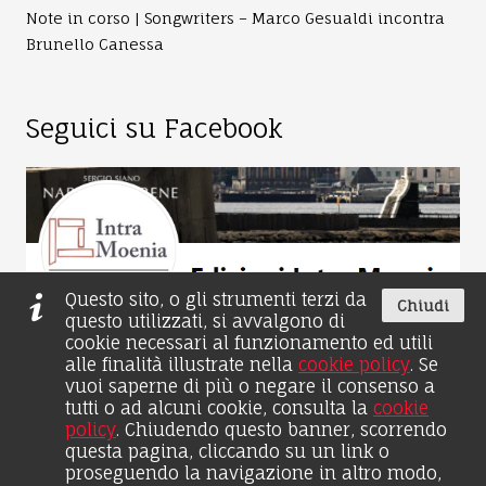
Note in corso | Songwriters – Marco Gesualdi incontra
Brunello Canessa
Seguici su Facebook
Questo sito, o gli strumenti terzi da
Chiudi
questo utilizzati, si avvalgono di
cookie necessari al funzionamento ed utili
alle finalità illustrate nella
cookie policy
. Se
vuoi saperne di più o negare il consenso a
tutti o ad alcuni cookie, consulta la
cookie
policy
. Chiudendo questo banner, scorrendo
© 2026 by Edizioni Intra Moenia - Il Distico Srl - P.iva
questa pagina, cliccando su un link o
07233591218 | Realizzato con
Aldus: piattaforma web per
proseguendo la navigazione in altro modo,
l'editoria