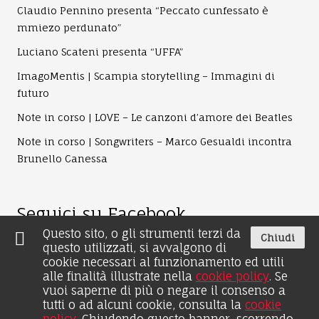
Claudio Pennino presenta “Peccato cunfessato è
mmiezo perdunato”
Luciano Scateni presenta “UFFA”
ImagoMentis | Scampia storytelling – Immagini di
futuro
Note in corso | LOVE – Le canzoni d’amore dei Beatles
Note in corso | Songwriters – Marco Gesualdi incontra
Brunello Canessa
Seguici su Facebook
Questo sito, o gli strumenti terzi da
Chiudi
questo utilizzati, si avvalgono di
cookie necessari al funzionamento ed utili
alle finalità illustrate nella
cookie policy
. Se
vuoi saperne di più o negare il consenso a
tutti o ad alcuni cookie, consulta la
cookie
© 2026 by Edizioni Intra Moenia - Il Distico Srl - P.iva