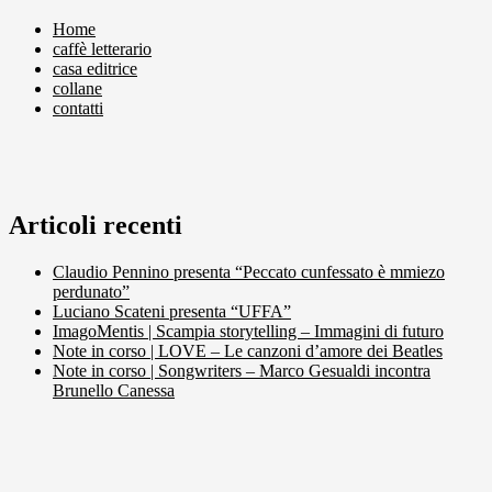
Home
caffè letterario
casa editrice
collane
contatti
Articoli recenti
Claudio Pennino presenta “Peccato cunfessato è mmiezo
perdunato”
Luciano Scateni presenta “UFFA”
ImagoMentis | Scampia storytelling – Immagini di futuro
Note in corso | LOVE – Le canzoni d’amore dei Beatles
Note in corso | Songwriters – Marco Gesualdi incontra
Brunello Canessa