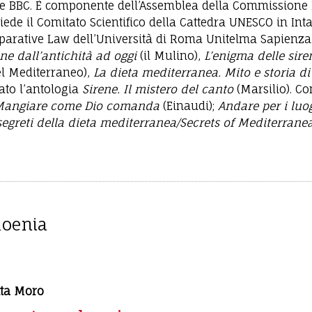
 e BBC. È componente dell’Assemblea della Commissione 
iede il Comitato Scientifico della Cattedra UNESCO in Int
rative Law dell’Università di Roma Unitelma Sapienza. T
ne dall’antichità ad oggi
(il Mulino),
L’enigma delle sire
el Mediterraneo),
La dieta mediterranea. Mito e storia di 
rato l’antologia
Sirene. Il mistero del canto
(Marsilio). C
 Mangiare come Dio comanda
(Einaudi);
Andare per i luog
segreti della dieta mediterranea/Secrets of Mediterrane
Moenia
tta Moro