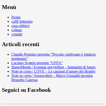
Menù
Home
caffè letterario
casa editrice
collane
contatti
Articoli recenti
Claudio Pennino presenta “Peccato cunfessato è mmiezo
perdunato”
Luciano Scateni presenta “UFFA”
ImagoMentis | Scampia storytelling – Immagini di futuro
Note in corso | LOVE – Le canzoni d’amore dei Beatles
Note in corso | Songwriters – Marco Gesualdi incontra
Brunello Canessa
Seguici su Facebook