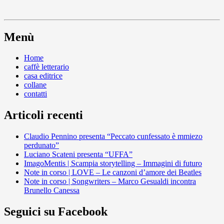
Menù
Home
caffè letterario
casa editrice
collane
contatti
Articoli recenti
Claudio Pennino presenta “Peccato cunfessato è mmiezo
perdunato”
Luciano Scateni presenta “UFFA”
ImagoMentis | Scampia storytelling – Immagini di futuro
Note in corso | LOVE – Le canzoni d’amore dei Beatles
Note in corso | Songwriters – Marco Gesualdi incontra
Brunello Canessa
Seguici su Facebook