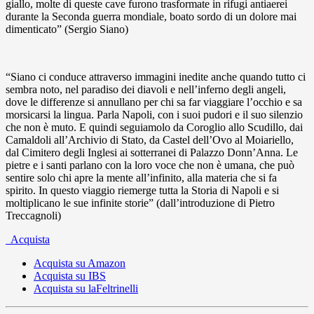
giallo, molte di queste cave furono trasformate in rifugi antiaerei
durante la Seconda guerra mondiale, boato sordo di un dolore mai
dimenticato” (Sergio Siano)
“Siano ci conduce attraverso immagini inedite anche quando tutto ci
sembra noto, nel paradiso dei diavoli e nell’inferno degli angeli,
dove le differenze si annullano per chi sa far viaggiare l’occhio e sa
morsicarsi la lingua. Parla Napoli, con i suoi pudori e il suo silenzio
che non è muto. E quindi seguiamolo da Coroglio allo Scudillo, dai
Camaldoli all’Archivio di Stato, da Castel dell’Ovo al Moiariello,
dal Cimitero degli Inglesi ai sotterranei di Palazzo Donn’Anna. Le
pietre e i santi parlano con la loro voce che non è umana, che può
sentire solo chi apre la mente all’infinito, alla materia che si fa
spirito. In questo viaggio riemerge tutta la Storia di Napoli e si
moltiplicano le sue infinite storie” (dall’introduzione di Pietro
Treccagnoli)
Acquista
Acquista su Amazon
Acquista su IBS
Acquista su laFeltrinelli