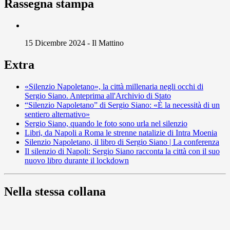
Rassegna stampa
15 Dicembre 2024
-
Il Mattino
Extra
«Silenzio Napoletano», la città millenaria negli occhi di
Sergio Siano. Anteprima all'Archivio di Stato
“Silenzio Napoletano” di Sergio Siano: «È la necessità di un
sentiero alternativo»
Sergio Siano, quando le foto sono urla nel silenzio
Libri, da Napoli a Roma le strenne natalizie di Intra Moenia
Silenzio Napoletano, il libro di Sergio Siano | La conferenza
Il silenzio di Napoli: Sergio Siano racconta la città con il suo
nuovo libro durante il lockdown
Nella stessa collana