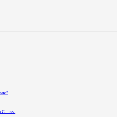
nato”
o Canessa