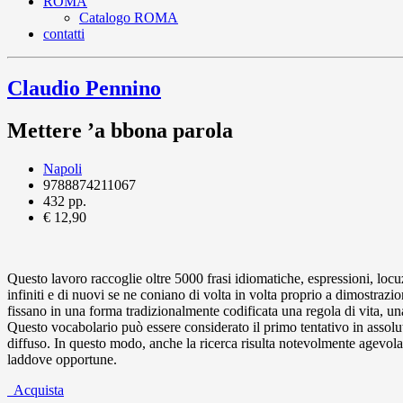
ROMA
Catalogo ROMA
contatti
Claudio Pennino
Mettere ’a bbona parola
Napoli
9788874211067
432 pp.
€ 12,90
Questo lavoro raccoglie oltre 5000 frasi idiomatiche, espressioni, loc
infiniti e di nuovi se ne coniano di volta in volta proprio a dimostrazi
fissano in una forma tradizionalmente codificata una regola di vita, u
Questo vocabolario può essere considerato il primo tentativo in assolut
diffuso. In questo modo, anche la ricerca risulta notevolmente agevolata.
laddove opportune.
Acquista