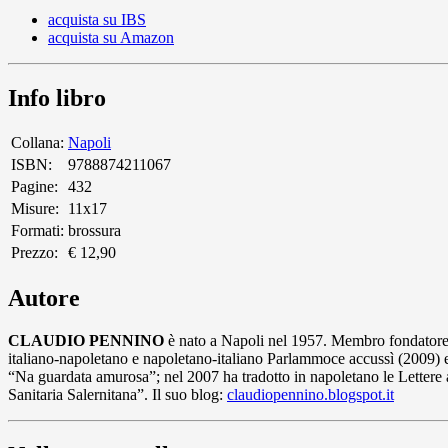
acquista su IBS
acquista su Amazon
Info libro
Collana:
Napoli
ISBN:
9788874211067
Pagine:
432
Misure:
11x17
Formati:
brossura
Prezzo:
€ 12,90
Autore
CLAUDIO PENNINO
è nato a Napoli nel 1957. Membro fondatore d
italiano-napoletano e napoletano-italiano Parlammoce accussì (2009) e 
“Na guardata amurosa”; nel 2007 ha tradotto in napoletano le Lettere 
Sanitaria Salernitana”. Il suo blog:
claudiopennino.blogspot.it