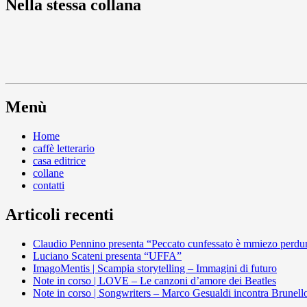
Nella stessa collana
Menù
Home
caffè letterario
casa editrice
collane
contatti
Articoli recenti
Claudio Pennino presenta “Peccato cunfessato è mmiezo perdu
Luciano Scateni presenta “UFFA”
ImagoMentis | Scampia storytelling – Immagini di futuro
Note in corso | LOVE – Le canzoni d’amore dei Beatles
Note in corso | Songwriters – Marco Gesualdi incontra Brunell