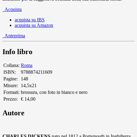
Acquista
acquista su IBS
acquista su Amazon
Anteprima
Info libro
Collana:
Roma
ISBN:
9788874211609
Pagine:
148
Misure:
14,5x21
Formati:
brossura, con foto in bianco e nero
Prezzo:
€ 14,00
Autore
CHARLES DICKENS
nato nel 1812 a Portsmouth in Inghilterra,