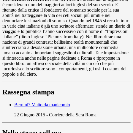
è considerato uno dei maggiori autori inglesi del suo secolo. E’
ritenuto dalla critica il fondatore del romanzo sociale per la sua
abilità nel tratteggiare la vita dei ceti sociali più umili e nel
denunciare le situazioni di sopruso. Quando nel 1845 si reca in tour
in varie città italiane è già uno scrittore affermato: stende un diario di
viaggio e lo pubblica l’anno successivo con il nome di “Impressioni
italiane” (titolo inglese “Pictures from Italy). Nel libro ritrae una
nazione di grandi contrasti: bellissime realtà monumentali che
s’intrecciano a desolazione urbana; una multicolore commedia
umana accanto a importanti suggestioni culturali. Tale impostazione
si rintraccia anche nelle pagine dedicate a Roma e riproposte in
questo libro: un affresco sociale della città in cui ciò che più
incuriosisce lo scrittore sono i comportamenti, gli usi, i costumi del
popolo e del clero.
Rassegna stampa
Bernini? Matto da manicomio
22 Giugno 2015
-
Corriere della Sera Roma
Nella stessa collana