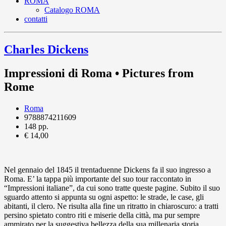
ROMA
Catalogo ROMA
contatti
Charles Dickens
Impressioni di Roma • Pictures from
Rome
Roma
9788874211609
148 pp.
€ 14,00
Nel gennaio del 1845 il trentaduenne Dickens fa il suo ingresso a
Roma. E’ la tappa più importante del suo tour raccontato in
“Impressioni italiane”, da cui sono tratte queste pagine. Subito il suo
sguardo attento si appunta su ogni aspetto: le strade, le case, gli
abitanti, il clero. Ne risulta alla fine un ritratto in chiaroscuro: a tratti
persino spietato contro riti e miserie della città, ma pur sempre
ammirato per la suggestiva bellezza della sua millenaria storia.