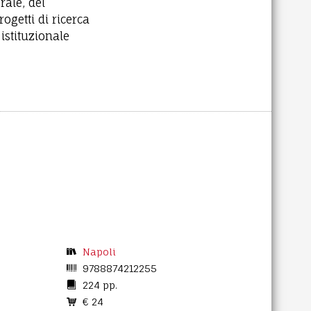
rale, del
ogetti di ricerca
istituzionale
Napoli
9788874212255
224 pp.
€ 24