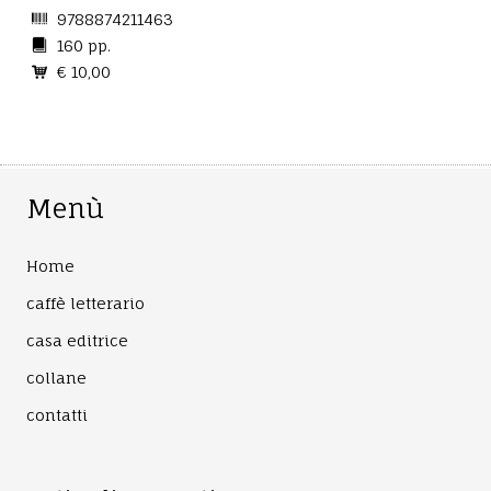
9788874211463
160 pp.
€ 10,00
Menù
Home
caffè letterario
casa editrice
collane
contatti