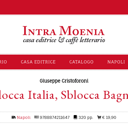
RIO
CASA EDITRICE
CATALOGO
NAPOLI
Giuseppe Cristoforoni
locca Italia, Sblocca Bagn
Napoli
9788874211647
320 pp.
€ 19,90