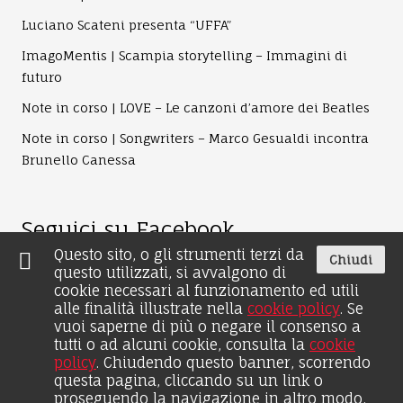
Luciano Scateni presenta “UFFA”
ImagoMentis | Scampia storytelling – Immagini di
futuro
Note in corso | LOVE – Le canzoni d’amore dei Beatles
Note in corso | Songwriters – Marco Gesualdi incontra
Brunello Canessa
Seguici su Facebook
Questo sito, o gli strumenti terzi da
Chiudi
questo utilizzati, si avvalgono di
cookie necessari al funzionamento ed utili
alle finalità illustrate nella
cookie policy
. Se
vuoi saperne di più o negare il consenso a
tutti o ad alcuni cookie, consulta la
cookie
policy
. Chiudendo questo banner, scorrendo
© 2026 by Edizioni Intra Moenia - Il Distico Srl - P.iva
questa pagina, cliccando su un link o
07233591218 | Realizzato con
Aldus: piattaforma web per
proseguendo la navigazione in altro modo,