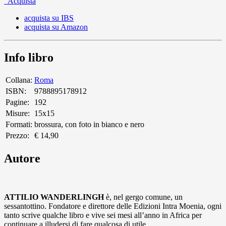
Acquista
acquista su IBS
acquista su Amazon
Info libro
Collana:
Roma
ISBN:
9788895178912
Pagine:
192
Misure:
15x15
Formati:
brossura, con foto in bianco e nero
Prezzo:
€ 14,90
Autore
ATTILIO WANDERLINGH
è, nel gergo comune, un
sessantottino. Fondatore e direttore delle Edizioni Intra Moenia, ogni
tanto scrive qualche libro e vive sei mesi all’anno in Africa per
continuare a illudersi di fare qualcosa di utile.