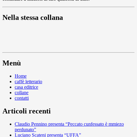
Nella stessa collana
Menù
Home
caffè letterario
casa editrice
collane
contatti
Articoli recenti
Claudio Pennino presenta “Peccato cunfessato è mmiezo
perdunato”
Luciano Scateni presenta “UFFA”