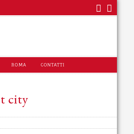
ROMA
CONTATTI
t city