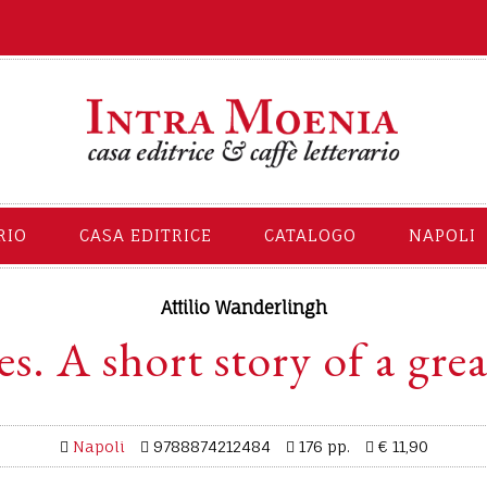
RIO
CASA EDITRICE
CATALOGO
NAPOLI
Attilio Wanderlingh
s. A short story of a grea
Napoli
9788874212484
176 pp.
€ 11,90