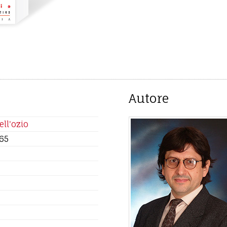
Autore
ll'ozio
65