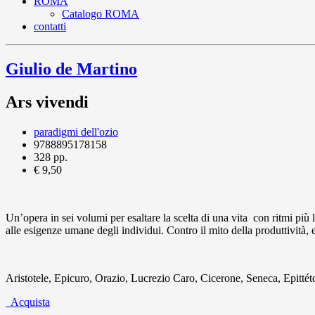
ROMA
Catalogo ROMA
contatti
Giulio de Martino
Ars vivendi
paradigmi dell'ozio
9788895178158
328 pp.
€ 9,50
Un’opera in sei volumi per esaltare la scelta di una vita con ritmi più l
alle esigenze umane degli individui. Contro il mito della produttività, e
Aristotele, Epicuro, Orazio, Lucrezio Caro, Cicerone, Seneca, Epittét
Acquista