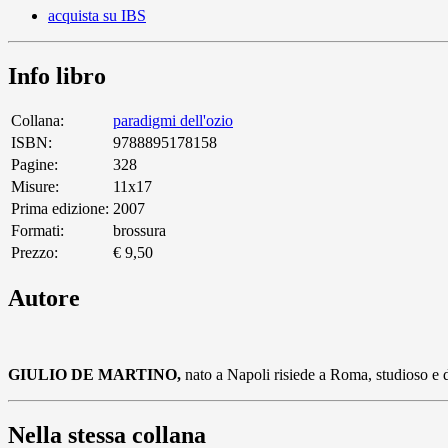
acquista su IBS
Info libro
Collana:
paradigmi dell'ozio
ISBN:
9788895178158
Pagine:
328
Misure:
11x17
Prima edizione:
2007
Formati:
brossura
Prezzo:
€ 9,50
Autore
GIULIO DE MARTINO,
nato a Napoli risiede a Roma, studioso e do
Nella stessa collana