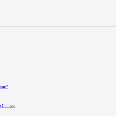
nato”
o Canessa