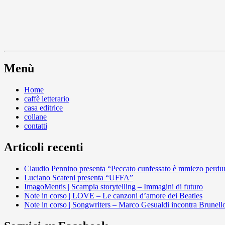
Menù
Home
caffè letterario
casa editrice
collane
contatti
Articoli recenti
Claudio Pennino presenta “Peccato cunfessato è mmiezo perdu
Luciano Scateni presenta “UFFA”
ImagoMentis | Scampia storytelling – Immagini di futuro
Note in corso | LOVE – Le canzoni d’amore dei Beatles
Note in corso | Songwriters – Marco Gesualdi incontra Brunell