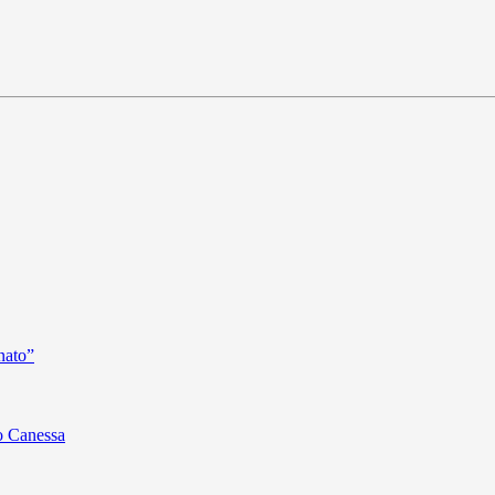
nato”
o Canessa