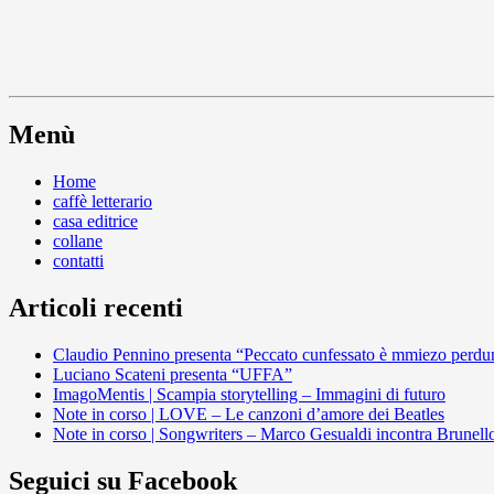
Menù
Home
caffè letterario
casa editrice
collane
contatti
Articoli recenti
Claudio Pennino presenta “Peccato cunfessato è mmiezo perdu
Luciano Scateni presenta “UFFA”
ImagoMentis | Scampia storytelling – Immagini di futuro
Note in corso | LOVE – Le canzoni d’amore dei Beatles
Note in corso | Songwriters – Marco Gesualdi incontra Brunell
Seguici su Facebook