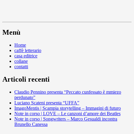
Menù
Home
caffè letterario
casa editrice
collane
contatti
Articoli recenti
Claudio Pennino presenta “Peccato cunfessato è mmiezo
perdunato”
Luciano Scateni presenta “UFFA”
ImagoMentis | Scampia storytelling – Immagini di futuro
Note in corso | LOVE – Le canzoni d’amore dei Beatles
Note in corso | Songwriters – Marco Gesualdi incontra
Brunello Canessa