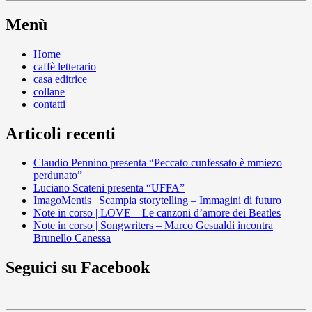
Menù
Home
caffè letterario
casa editrice
collane
contatti
Articoli recenti
Claudio Pennino presenta “Peccato cunfessato è mmiezo
perdunato”
Luciano Scateni presenta “UFFA”
ImagoMentis | Scampia storytelling – Immagini di futuro
Note in corso | LOVE – Le canzoni d’amore dei Beatles
Note in corso | Songwriters – Marco Gesualdi incontra
Brunello Canessa
Seguici su Facebook