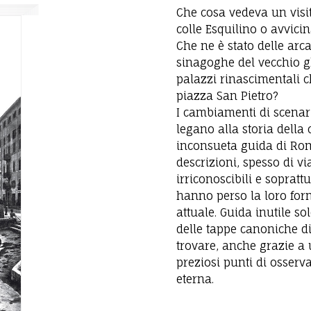
Che cosa vedeva un visi
colle Esquilino o avvici
Che ne è stato delle arca
sinagoghe del vecchio ghe
palazzi rinascimentali 
piazza San Pietro?
I cambiamenti di scenario
legano alla storia della 
inconsueta guida di Rom
descrizioni, spesso di vi
irriconoscibili e soprat
hanno perso la loro fo
attuale. Guida inutile s
delle tappe canoniche di 
trovare, anche grazie a
preziosi punti di osserva
eterna.