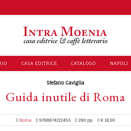
RIO
CASA EDITRICE
CATALOGO
NAPOLI
Stefano Caviglia
Guida inutile di Roma
Roma
9788874212453
280 pp.
€ 18,90