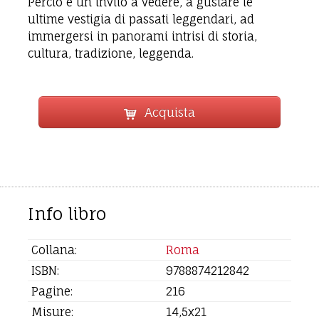
Perciò è un invito a vedere, a gustare le
ultime vestigia di passati leggendari, ad
immergersi in panorami intrisi di storia,
cultura, tradizione, leggenda.
Acquista
Info libro
Collana:
Roma
ISBN:
9788874212842
Pagine:
216
Misure:
14,5x21